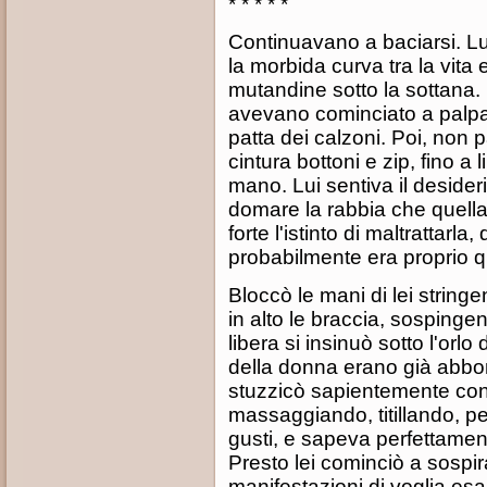
* * * * *
Continuavano a baciarsi. Lu
la morbida curva tra la vita
mutandine sotto la sottana. 
avevano cominciato a palpar
patta dei calzoni. Poi, non
cintura bottoni e zip, fino a 
mano. Lui sentiva il deside
domare la rabbia che quella 
forte l'istinto di maltrattarl
probabilmente era proprio qu
Bloccò le mani di lei stringe
in alto le braccia, sosping
libera si insinuò sotto l'orlo
della donna erano già abbon
stuzzicò sapientemente con 
massaggiando, titillando, 
gusti, e sapeva perfettame
Presto lei cominciò a sospir
manifestazioni di voglia esa