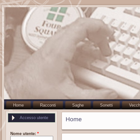
Home
Racconti
Saghe
Sonetti
Vecch
Accesso utente
Home
Nome utente:
*