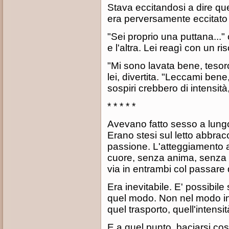
Stava eccitandosi a dire qu
era perversamente eccitato 
"Sei proprio una puttana...
e l'altra. Lei reagì con un ris
"Mi sono lavata bene, tesoro.
lei, divertita. "Leccami bene, 
sospiri crebbero di intensi
* * * * *
Avevano fatto sesso a lung
Erano stesi sul letto abbracc
passione. L'atteggiamento ar
cuore, senza anima, senza
via in entrambi col passare 
Era inevitabile. E' possibi
quel modo. Non nel modo in
quel trasporto, quell'intens
E a quel punto, baciarsi co