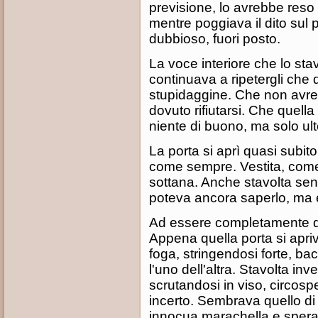
previsione, lo avrebbe reso
mentre poggiava il dito sul p
dubbioso, fuori posto.
La voce interiore che lo s
continuava a ripetergli che
stupidaggine. Che non avre
dovuto rifiutarsi. Che quell
niente di buono, ma solo ult
La porta si aprì quasi subito.
come sempre. Vestita, com
sottana. Anche stavolta sen
poteva ancora saperlo, ma e
Ad essere completamente div
Appena quella porta si apri
foga, stringendosi forte, b
l'uno dell'altra. Stavolta in
scrutandosi in viso, circospe
incerto. Sembrava quello d
innocua marachella e spera 