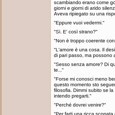
scambiando erano come goc
giorni e giorni di arido sile
Aveva ripiegato su una ris
"Eppure vuoi vedermi."
"Sì. E' così strano?"
"Non è troppo coerente con l
"L'amore è una cosa. Il des
di pari passo, ma possono a
"Sesso senza amore? Di que
te..."
"Forse mi conosci meno be
questo momento sto seguen
filosofia. Dimmi subito se l
intendo pregarti."
"Perché dovrei venire?"
"Per farti una ricca scopata