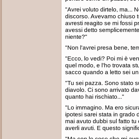
"Avrei voluto dirtelo, ma...
discorso. Avevamo chiuso tut
avresti reagito se mi fossi p
avessi detto semplicemente
niente?"
"Non l'avrei presa bene, tem
"Ecco, lo vedi? Poi mi è venu
quel modo, e l'ho trovata s
sacco quando a letto sei un 
"Tu sei pazza. Sono stato sul
diavolo. Ci sono arrivato da
quanto hai rischiato..."
"Lo immagino. Ma ero sicur
ipotesi sarei stata in grado 
mai avuto dubbi sul fatto tu
averli avuti. E questo signi
"Ma con le cose che mi avevi