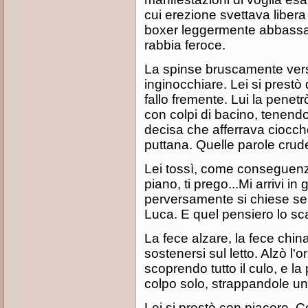
cui erezione svettava libera e
boxer leggermente abbassat
rabbia feroce.
La spinse bruscamente verso 
inginocchiare. Lei si prestò 
fallo fremente. Lui la penetr
con colpi di bacino, tenend
decisa che afferrava ciocche
puttana. Quelle parole cru
Lei tossì, come conseguenza
piano, ti prego...Mi arrivi in
perversamente si chiese se
Luca. E quel pensiero lo sc
La fece alzare, la fece chin
sostenersi sul letto. Alzò l'or
scoprendo tutto il culo, e l
colpo solo, strappandole un 
Lei si prestò con piacere. Com