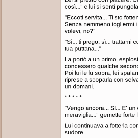
così..." e lui si sentì pungol
"Eccoti servita... Ti sto fot
Senza nemmeno togliermi i c
volevi, no?"
"Sì... ti prego, sì... trattam
tua puttana..."
La portò a un primo, esplos
concessero qualche secondo 
Poi lui le fu sopra, lei spala
riprese a scoparla con selv
un domani.
* * * * *
"Vengo ancora... Sì... E' u
meraviglia..." gemette forte l
Lui continuava a fotterla co
sudore.