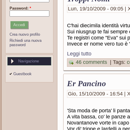
Lun, 19/10/2009 - 09:05 | X
Password:
*
C'hai diecimila identità virtu
Sui niusgrup te fai sempre 
Crea nuovo profilo
Te registri come "Eva" sui p
Richiedi una nuova
Invece er nome vero tuo è "
password
Leggi tutto
Navigazione
46 comments
| Tags:
c
Guestbook
Er Pancino
Gio, 15/10/2009 - 16:54 | X
'Sta moda de porta' li panta
A vita bassa, co' le panze 
Novantanove vorte in capo
Vor di' trippe e lardelli a p