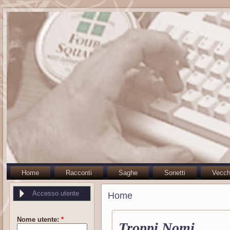
Home
Racconti
Saghe
Sonetti
Vecch
Accesso utente
Home
Nome utente:
*
Troppi Nomi