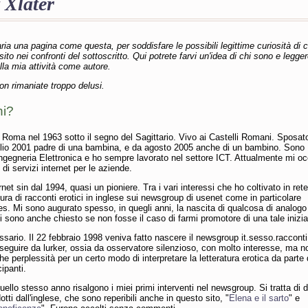
 Xlater
ia una pagina come questa, per soddisfare le possibili legittime curiosità di c
 sito nei confronti del sottoscritto. Qui potrete farvi un'idea di chi sono e legge
lla mia attività come autore.
n rimaniate troppo delusi.
hi?
Roma nel 1963 sotto il segno del Sagittario. Vivo ai Castelli Romani. Sposat
glio 2001 padre di una bambina, e da agosto 2005 anche di un bambino. Sono
Ingegneria Elettronica e ho sempre lavorato nel settore ICT. Attualmente mi o
 di servizi internet per le aziende.
rnet sin dal 1994, quasi un pioniere. Tra i vari interessi che ho coltivato in rete
tura di racconti erotici in inglese sui newsgroup di usenet come in particolare
ies. Mi sono augurato spesso, in quegli anni, la nascita di qualcosa di analogo
mi sono anche chiesto se non fosse il caso di farmi promotore di una tale inizia
sario. Il 22 febbraio 1998 veniva fatto nascere il newsgroup it.sesso.racconti
seguire da lurker, ossia da osservatore silenzioso, con molto interesse, ma n
e perplessità per un certo modo di interpretare la letteratura erotica da parte 
ipanti.
 quello stesso anno risalgono i miei primi interventi nel newsgroup. Si tratta di 
otti dall'inglese, che sono reperibili anche in questo sito, "
Elena e il sarto
" e