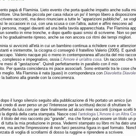
ento papà di Flaminia. Lieto evento che porta qualche impatto anche sulla mi
scrittore. Una bimba piccola per casa riduce un po' il tempo libero a disposizion
crivere racconti, ma devo rinunciare a tutte le "apparizioni pubbliche", se vo
ì le occasioni in cui, con una scusa o con l'altra, autori e affini riescono ad
di persona, magari davanti ad una bella tavola apparecchiata. Per Flaminia ap
 un sonetto in rime tronche, e dopo quello quasi smisi di scriverne. Non so pe
ni ho gradualmente ripreso, anche se non ancora coi ritmi dei tempi migliori.
nia si avvicinò all'età in cui un bambino continua a richidere cure e attenzio
anti e ininterrotte, la cicogna ci consegnò il fratellino Valerio (2005). E quindi
daccapo. Valerio nacque più o meno in contemporanea all'uscita del mio racco
o, complesso e impegnativo, ossia
L'Amore è un'altra cosa
. Un racconto che 
ve mesi di "gestazione". Quindi perfettamente in parallelo con il mio
to. Per questa coincidenza mi piace associarli. Sono entrambi tra le cose ch
e meglio. Ma Flaminia è nata (quasi) in corrispondenza con
Diavoletta Diavole
la battono alla grande con la concorrenza.
 dopo il lungo silenzio seguito alla pubblicazione di Ho portato un amico (un
i credo di aver perso un po' l'interesse per la scrittura) decisi di sfruttare le
 offerte da lulu.com per dare finalmente ad alcuni miei racconti (cinque scelti tr
i) la dignità della carta stampata. Nasce così
l'antologia L'Amore è un Altra Co
 il titolo del mio racconto più "grande", ma che forse può essere un titolo un p
 di tutta la mia produzione in prosa. Vedermi stampato su libro mi ha dato un
ne, ma anche l'impressione di non farci pessima figura in quel formato. Nonc
erzata di voglia di scrollarmi di dosso la ruggine e riprendere a scrivere.