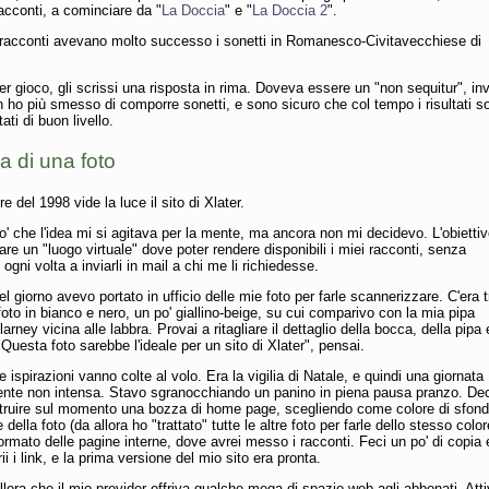
racconti, a cominciare da "
La Doccia
" e "
La Doccia 2
".
.racconti avevano molto successo i sonetti in Romanesco-Civitavecchiese di
er gioco, gli scrissi una risposta in rima. Doveva essere un "non sequitur", in
n ho più smesso di comporre sonetti, e sono sicuro che col tempo i risultati s
ati di buon livello.
a di una foto
e del 1998 vide la luce il sito di Xlater.
o' che l'idea mi si agitava per la mente, ma ancora non mi decidevo. L'obiettiv
eare un "luogo virtuale" dove poter rendere disponibili i miei racconti, senza
ogni volta a inviarli in mail a chi me li richiedesse.
l giorno avevo portato in ufficio delle mie foto per farle scannerizzare. C'era t
oto in bianco e nero, un po' giallino-beige, su cui comparivo con la mia pipa
arney vicina alle labbra. Provai a ritagliare il dettaglio della bocca, della pipa 
"Questa foto sarebbe l'ideale per un sito di Xlater", pensai.
e ispirazioni vanno colte al volo. Era la vigilia di Natale, e quindi una giornata
ente non intensa. Stavo sgranocchiando un panino in piena pausa pranzo. Dec
ostruire sul momento una bozza di home page, scegliendo come colore di sfond
della foto (da allora ho "trattato" tutte le altre foto per farle dello stesso color
formato delle pagine interne, dove avrei messo i racconti. Feci un po' di copia 
rii i link, e la prima versione del mio sito era pronta.
allora che il mio provider offriva qualche mega di spazio web agli abbonati. Atti