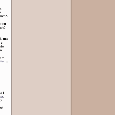
a
e.
gliamo
pena
rché.
ni, ma
 si
nto
ha
e mi
tta
, e
a i
sa
,
o'
a
hé