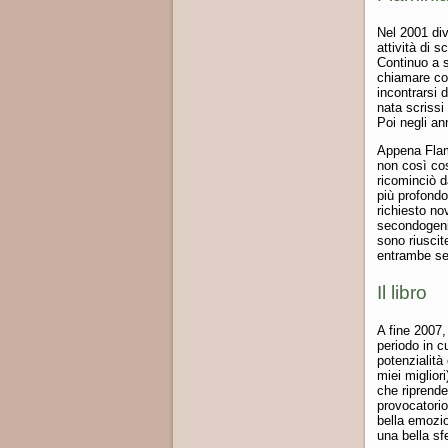
Nel 2001 div
attività di 
Continuo a s
chiamare cos
incontrarsi 
nata scrissi
Poi negli an
Appena Flami
non così cost
ricominciò 
più profond
richiesto no
secondogeni
sono riuscit
entrambe se 
Il libro
A fine 2007,
periodo in cu
potenzialità
miei miglior
che riprende
provocatorio
bella emozio
una bella sf