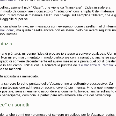
eneficenza
". Furono accolti senza commenti.
ll'occasione il nick "Xlater", che viene da "trans-later". L'idea iniziale era
in modo da combinare il concetto di "traduzione" con la tripla X del materiale
inori. "Traduttore di materiale XXX". Poi ripiegai sul semplice "Xlater", che è g
lleggibile di per sé.
à: già allora fornivo, nei messaggi sul newsgroup, come casella mail di riferi
mail.com
", ma quella casella ancora non esisteva. Solo più avanti registrai u
sso Hotmail.
atrizia
ane più tardi, mi venne l'idea di provare io stesso a scrivere qualcosa. Con 
 Non mi ero mai cimentato in modo particolare con la narrativa, anche se sa
 grado di scrivere decentemente ed avevo messo alla prova quel po' di creativ
o in altri campi. Iniziai così a scrivere le puntate de "
Le Vacanze di Patrizia
" 
.sesso.racconti.
 fu abbastanza immediato.
 a scrivere le sette puntate delle Vacanze fino al settembre successivo. Da
ia partecipazione ad it.sesso.racconti diventò più intensa. Fino a quel momen
 a postare, senza nemmeno rispondere ai commenti. Invece, anche sull'invito 
o partecipante, cominciai a partecipare attivamente alla vita del newsgroup.
e" e i sonetti
odo, anche se mi ero ripromesso di scrivere un epilogo per le Vacanze, scrissi