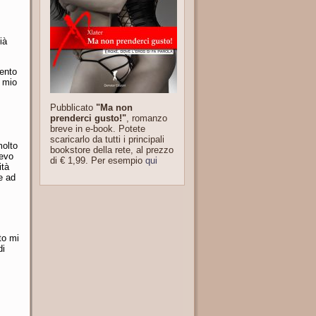
ià
mento
n mio
Pubblicato
"Ma non
prenderci gusto!"
, romanzo
breve in e-book. Potete
scaricarlo da tutti i principali
molto
bookstore della rete, al prezzo
pevo
di € 1,99. Per esempio
qui
ità
e ad
to mi
di