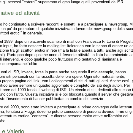
gli accessi "esterni" superarono di gran lunga quelli provenienti da ISR.
ziative ed attività
o ho continuato a scrivere racconti e sonetti, e a partecipare al newsgroup. 
 un po' da promotore di qualche iniziativa in favore del newsgroup e della sce
ittori erotici" in generale.
 del 1999, dopo un piacevole scambio di mail con Francesca F. Luna di Proget
 input, ho fatto nascere la mailing list Italerotica con lo scopo di creare un c
one tra gli scrittori erotici in rete (ma la lista è aperta a tutti, anche agli scritt
ali). Purtroppo dopo qualche anno di fervente attività, la lista ha cominciato a
di interventi, e dopo qualche poco fruttuoso mio tentativo di rianimarla è
 scomparsa nell'oblio.
autori di ISR, invece, forse in parte anche seguendo il mio esempio, hanno
loro siti personali con la raccolta delle loro opere. Ogni sito, naturalmente,
propria pagina dei link, con i collegamenti ai siti di tutti gli altri. Anche così, 
tico avere sempre un quadro aggiornato e completo dei siti degli autori. Per
ottobre del 1999 fondai il webring di ISR. Un circolo di siti dedicati allo stesso
'uno con l'altro. Questa iniziativa si è poi bloccata quando il server che gestiva
sto l'inserimento di banner pubblicitari in cambio del servizio.
e del 2000, sono stato invitato a partecipare al primo convegno della letterat
iana, tenutosi a Fiuggi, dove ho potuto conoscere di persona diverse firme di g
a letteratura erotica "cartacea", e diverse persone molto attive nell'ambito dei
ete.
 e Valerio