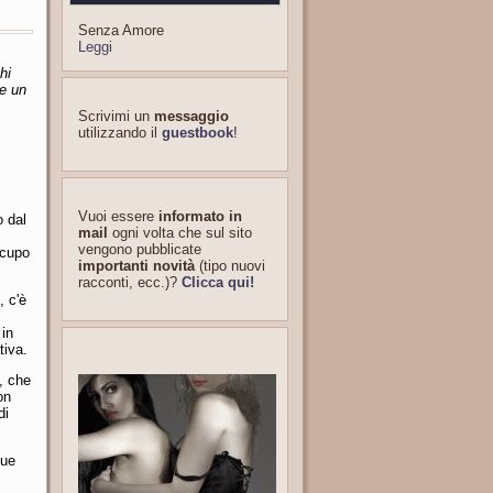
Senza Amore
Leggi
hi
re un
Scrivimi un
messaggio
utilizzando il
guestbook
!
Vuoi essere
informato in
o dal
mail
ogni volta che sul sito
vengono pubblicate
ccupo
importanti novità
(tipo nuovi
racconti, ecc.)?
Clicca qui!
, c'è
 in
tiva.
, che
on
di
due