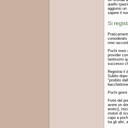
quello spazio
aggiunsi un 
sapere il nu
Si regist
Praticamente
considerato 
miei raccont
Pochi mesi d
provider com
tantissimi q
successo che
Registrai il
Subito dopo 
"proibito da
bacchettone 
Pochi giorni
Forte del pr
avere un dom
erotici), ini
motori di ri
capo a pochi
tra gli altri