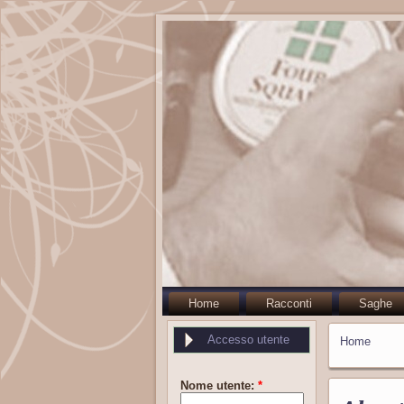
Home
Racconti
Saghe
Accesso utente
Home
Nome utente:
*