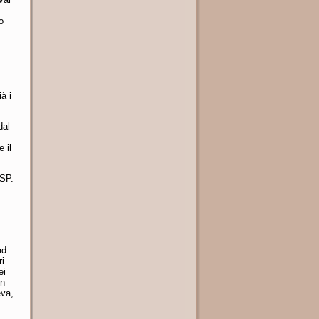
o
à i
dal
 il
ISP.
ad
ri
ei
In
eva,