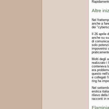
Rapidamente 
Altre ini
Nel frattemp
anche a fare
dei "cyberscr
Il 26 aprile
anche su suo
di comunicazi
solo potenzi
impoverirsi 
praticamente
Molti degli 
realizzato i 
conteneva la 
era problema
questo nell'
e collegati l
ring ha impo
Nel settembr
erotica ital
rilievo dell
racconti in r
Flaminia