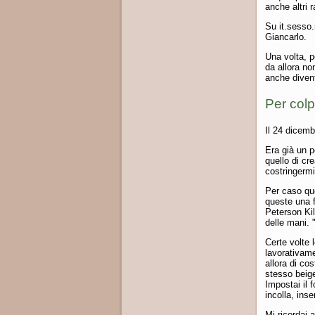
anche altri 
Su it.sesso
Giancarlo.
Una volta, p
da allora no
anche divent
Per colp
Il 24 dicembr
Era già un p
quello di cr
costringermi 
Per caso que
queste una f
Peterson Kill
delle mani. 
Certe volte l
lavorativam
allora di c
stesso beige 
Impostai il 
incolla, inse
Mi ricordai 