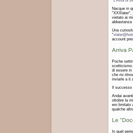
"
L'Asta di B
Nacque in que
"XXXlater", 
vietato ai m
abbastanza i
Una curiosit
"
xlater@hot
account pre
Arriva P
Poche settim
scetticismo.
di essere in
che mi ritrov
inviarle a it
Il successo
Andai avanti
ottobre la m
ero limitato
qualche altr
Le "Docc
In quel peri