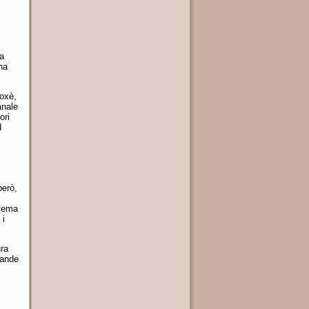
Ma
na
toxè,
anale
ori
d
però,
 tema
 i
ura
rande