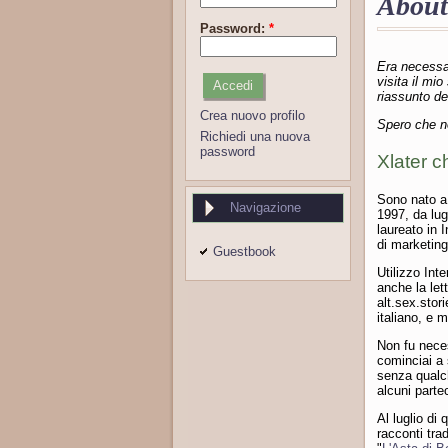
About
Password:
*
Era necessar
visita il mio
riassunto de
Crea nuovo profilo
Spero che no
Richiedi una nuova
password
Xlater c
Sono nato a 
Navigazione
1997, da lu
laureato in 
di marketing
Guestbook
Utilizzo Inte
anche la let
alt.sex.stor
italiano, e 
Non fu neces
cominciai a 
senza qualch
alcuni partec
Al luglio di
racconti trad