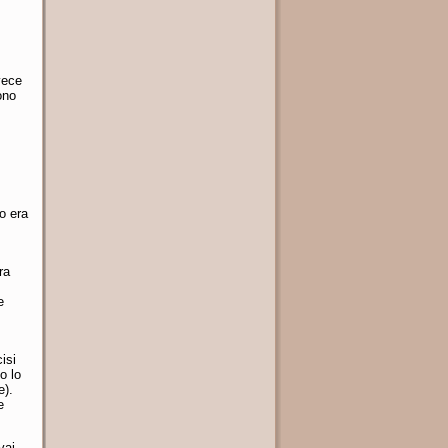
vece
ono
o era
ra
e
isi
o lo
e).
e
vai