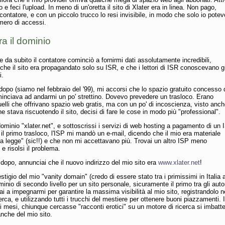
 e feci l'upload. In meno di un'oretta il sito di Xlater era in linea. Non pago,
contatore, e con un piccolo trucco lo resi invisibile, in modo che solo io potev
mero di accessi.
ra il dominio
 da subito il contatore cominciò a fornirmi dati assolutamente incredibili,
che il sito era propagandato solo su ISR, e che i lettori di ISR conoscevano gi
i.
opo (siamo nel febbraio del '99), mi accorsi che lo spazio gratuito concesso 
inciava ad andarmi un po' strettino. Dovevo prevedere un trasloco. Erano
uelli che offrivano spazio web gratis, ma con un po' di incoscienza, visto anche
 stava riscuotendo il sito, decisi di fare le cose in modo più "professional".
 dominio "xlater.net", e sottoscrissi i servizi di web hosting a pagamento di un 
il primo trasloco, l'ISP mi mandò un e-mail, dicendo che il mio era materiale
lla legge" (sic!!) e che non mi accettavano più. Trovai un altro ISP meno
e risolsi il problema.
 dopo, annunciai che il nuovo indirizzo del mio sito era
www.xlater.net
!
estigio del mio "vanity domain" (credo di essere stato tra i primissimi in Italia 
inio di secondo livello per un sito personale, sicuramente il primo tra gli auto
ziai a impegnarmi per garantire la massima visibilità al mio sito, registrandolo n
cerca, e utilizzando tutti i trucchi del mestiere per ottenere buoni piazzamenti. 
 mesi, chiunque cercasse "racconti erotici" su un motore di ricerca si imbatt
, anche del mio sito.