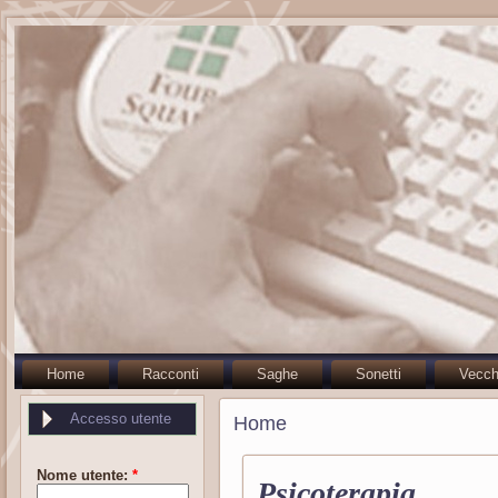
Home
Racconti
Saghe
Sonetti
Vecch
Accesso utente
Home
Nome utente:
*
Psicoterapia