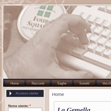
Home
Racconti
Saghe
Sonetti
Vecch
Accesso utente
Home
Nome utente:
*
La Gemella