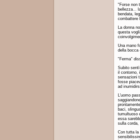
"Forse non t
bellezza... 
bendata, leg
combattere l
La donna no
questa voglia
coinvolgimen
Una mano for
della bocca 
"Ferma" disse
Subito sentì
il contorno,
sensazioni t
fosse piacev
ad inumidirs
L'uomo pass
saggiandone 
prontamente 
baci, slingu
tumultuoso d
essa sarebb
sulla corda, 
Con tutta la
sensibilissi