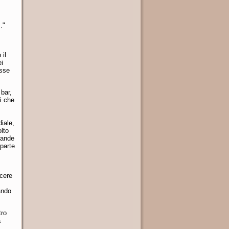
."
 il
ei
isse
 bar,
ì che
iale,
lto
rande
 parte
acere
ando
tro
a