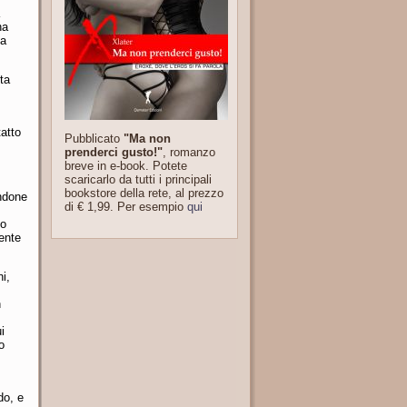
na
na
ta
tatto
Pubblicato
"Ma non
prenderci gusto!"
, romanzo
breve in e-book. Potete
scaricarlo da tutti i principali
bookstore della rete, al prezzo
endone
di € 1,99. Per esempio
qui
to
ente
i,
n
i
o
do, e