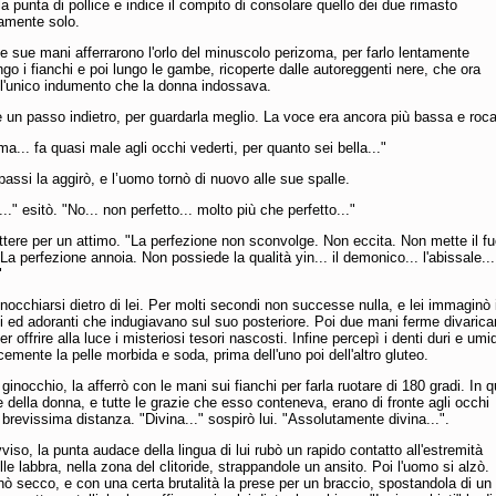
la punta di pollice e indice il compito di consolare quello dei due rimasto
mente solo.
e sue mani afferrarono l'orlo del minuscolo perizoma, per farlo lentamente
go i fianchi e poi lungo le gambe, ricoperte dalle autoreggenti nere, che ora
l'unico indumento che la donna indossava.
e un passo indietro, per guardarla meglio. La voce era ancora più bassa e roca
ma... fa quasi male agli occhi vederti, per quanto sei bella..."
 passi la aggirò, e l’uomo tornò di nuovo alle sue spalle.
.." esitò. "No... non perfetto... molto più che perfetto..."
ttere per un attimo. "La perfezione non sconvolge. Non eccita. Non mette il f
La perfezione annoia. Non possiede la qualità yin... il demonico... l'abissale... 
"
inocchiarsi dietro di lei. Per molti secondi non successe nulla, e lei immaginò 
i ed adoranti che indugiavano sul suo posteriore. Poi due mani ferme divarica
er offrire alla luce i misteriosi tesori nascosti. Infine percepì i denti duri e umid
lcemente la pelle morbida e soda, prima dell'uno poi dell'altro gluteo.
ginocchio, la afferrò con le mani sui fianchi per farla ruotare di 180 gradi. In q
 della donna, e tutte le grazie che esso conteneva, erano di fronte agli occhi
 brevissima distanza. "Divina..." sospirò lui. "Assolutamente divina...".
iso, la punta audace della lingua di lui rubò un rapido contatto all'estremità
lle labbra, nella zona del clitoride, strappandole un ansito. Poi l'uomo si alzò.
inò secco, e con una certa brutalità la prese per un braccio, spostandola di un