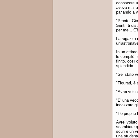
conoscere un
avevo mai ab
parlando a v
"Pronto, Giov
Senti, ti dis
per me... C'
La ragazza i
un'astronave
In un attimo
lo compilò 
finito, così
splendido.
"Sei stato v
"Figurati, è 
"Avrei volut
"E' una vecc
incazzare gli
"Ho proprio 
Avrei voluto
scambiare qu
scuri e un v
una student