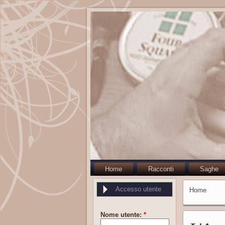
Home
Racconti
Saghe
Accesso utente
Home
Nome utente:
*