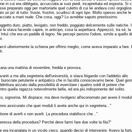
one in cui era obbligata, accucciata ai suoi piedi, incaprettata ed esposta. Si 
sse preparato oggi per martoriarle quel culetto di cui lei andava così orgoglios
o un po' di tutto: fruste, frustini, scudisci di ogni tipo. Molto spesso anche le
acciate a mani nude. Che cosa, oggi? Lo avrebbe saputo prestissimo.
ggetto duro, piatto, levigato, non freddo, poggiato dolcemente sulle natiche. 
i le stava facendo capire, in anticipo, cosa la aspettava. Apprezzò, tra sé, la
 Intuì che era un paddle di legno. Ne percepì persino l'odore, simile a quello d
o.
rcò ulteriormente la schiena per offrirsi meglio, come aveva imparato a fare.
ti.
iana una mattina di novembre, fredda e piovosa.
avanti a me alla segreteria dell'università, e stava litigando con l'addetto allo
n burocrate petulante e antipatico che in facoltà conoscevamo bene. Quel gior
irittura aizzato dalla possibilità di esercitare i quattro soldi di potere che
tro quella ragazza notevolmente bella, ed era più indisponente del solito.
tto, signorina. Mi dispiace, ma deve rivolgersi all'economato per avere il modul
nno assicurato che quei moduli li avete anche qui in segreteria..."
ione di averli o non averli. La procedura stabilisce che..."
eressa della procedura? Perché deve farmi fare due volte la fila?"
e era incanalata in un vicolo cieco, quando decisi di intervenire. Avevo la fort