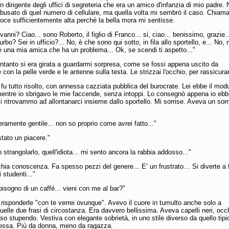
 dirigente degli uffici di segreteria che era un amico d'infanzia di mio padre.
usato di quel numero di cellulare, ma quella volta mi sembrò il caso. Chiama
oce sufficientemente alta perché la bella mora mi sentisse.
anni? Ciao... sono Roberto, il figlio di Franco... si, ciao... benissimo, grazie..
turbo? Sei in ufficio?... No, è che sono qui sotto, in fila allo sportello, e... No,
è una mia amica che ha un problema... Ok, se scendi ti aspetto..."
ntanto si era girata a guardarmi sorpresa, come se fossi appena uscito da
 con la pelle verde e le antenne sulla testa. Le strizzai l'occhio, per rassicurar
 fu tutto risolto, con annessa cazziata pubblica del burocrate. Lei ebbe il mod
mentre io sbrigavo le mie faccende, senza intoppi. Lo consegnò appena io ebb
 ci ritrovammo ad allontanarci insieme dallo sportello. Mi sorrise. Aveva un sorr
eramente gentile... non so proprio come avrei fatto..."
stato un piacere."
o strangolarlo, quell'idiota... mi sento ancora la rabbia addosso..."
hia conoscenza. Fa spesso pezzi del genere... E’ un frustrato… Si diverte a 
 studenti..."
bisogno di un caffé... vieni con me al bar?"
 risponderle "con te verrei ovunque". Avevo il cuore in tumulto anche solo a
elle due frasi di circostanza. Era davvero bellissima. Aveva capelli neri, occ
iso stupendo. Vestiva con elegante sobrietà, in uno stile diverso da quello tipi
essa. Più da donna, meno da ragazza.