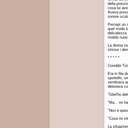
della posizi
cosa lui ave
Aveva provat
sonore scul
Percepì un o
quel modo lu
delicatezza.
mobile nuov
La donna ina
strinse i den
* * * * *
Conobbi Tiz
Era in fila d
sportello, u
sembrava add
deteneva con
"Gliel'ho de
"Ma... mi ha
"Non è quest
"Cosa mi int
La situazion