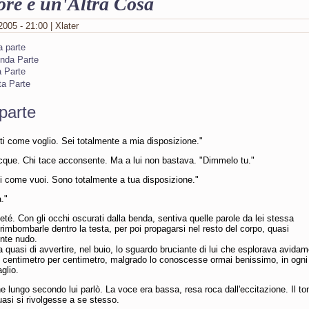
re è un'Altra Cosa
2005 - 21:00 | Xlater
a parte
nda Parte
a Parte
ta Parte
parte
i come voglio. Sei totalmente a mia disposizione."
cque. Chi tace acconsente. Ma a lui non bastava. "Dimmelo tu."
i come vuoi. Sono totalmente a tua disposizione."
a."
eté. Con gli occhi oscurati dalla benda, sentiva quelle parole da lei stessa
rimbombarle dentro la testa, per poi propagarsi nel resto del corpo, quasi
nte nudo.
quasi di avvertire, nel buio, lo sguardo bruciante di lui che esplorava avida
, centimetro per centimetro, malgrado lo conoscesse ormai benissimo, in ogni
glio.
 lungo secondo lui parlò. La voce era bassa, resa roca dall'eccitazione. Il to
quasi si rivolgesse a se stesso.