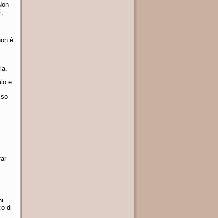
 Non
i,
.
 non è
la.
ulo e
i
iso
far
hi
co di