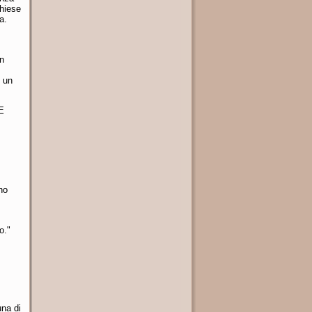
chiese
a.
In
i un
 E
no
o."
una di