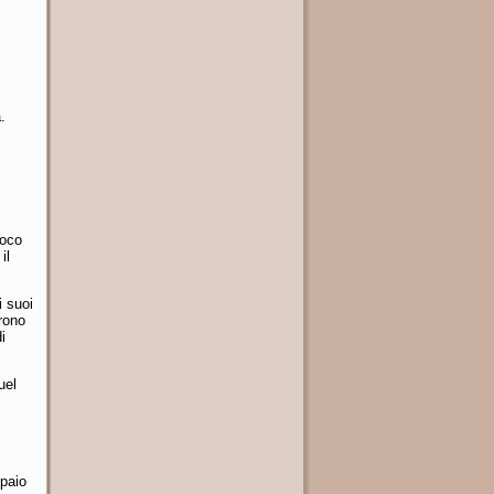
.
uoco
il
i suoi
rono
i
uel
 paio