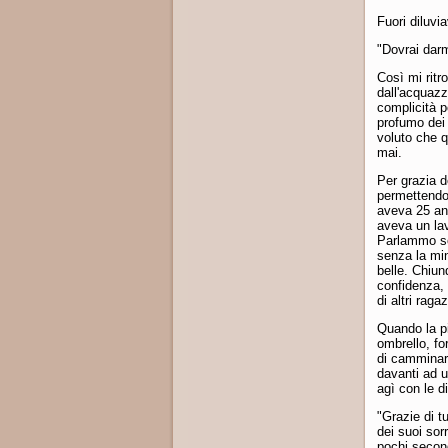
Fuori diluvi
"Dovrai darm
Così mi ritro
dall'acquazz
complicità p
profumo dei 
voluto che q
mai.
Per grazia d
permettendoc
aveva 25 ann
aveva un la
Parlammo sop
senza la min
belle. Chiu
confidenza, 
di altri ragaz
Quando la p
ombrello, fo
di camminarl
davanti ad u
agì con le d
"Grazie di t
dei suoi sor
pochi second