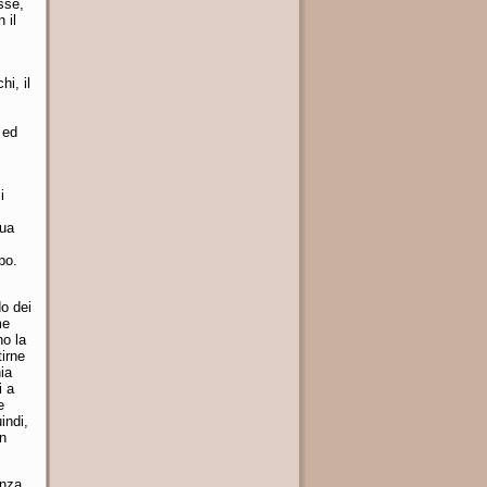
isse,
 il
hi, il
 ed
i
sua
po.
do dei
me
no la
irne
ia
i a
e
indi,
n
enza