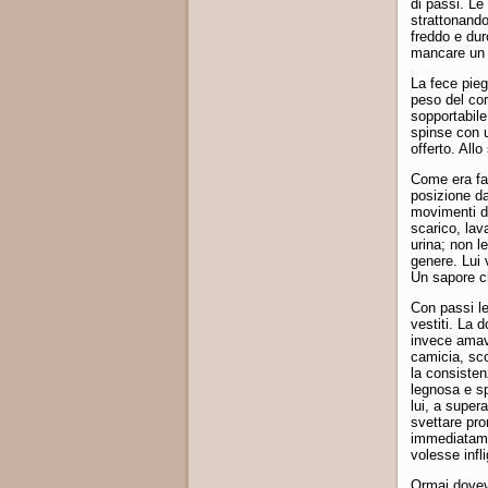
di passi. Le
strattonando
freddo e dur
mancare un 
La fece piega
peso del cor
sopportabile
spinse con u
offerto. Allo
Come era fac
posizione da
movimenti di
scarico, lav
urina; non l
genere. Lui 
Un sapore c
Con passi le
vestiti. La 
invece amava
camicia, sco
la consisten
legnosa e sp
lui, a super
svettare pro
immediatame
volesse infli
Ormai dovev