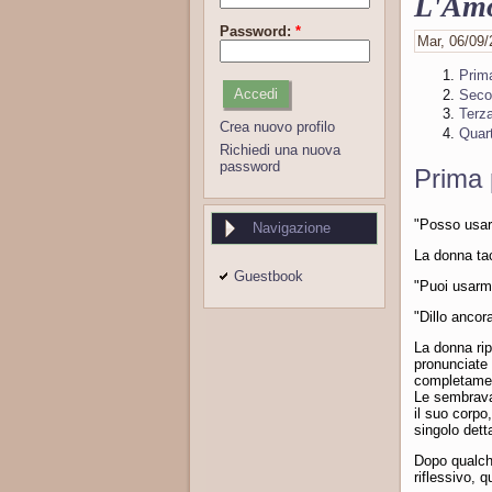
L'Amo
Password:
*
Mar, 06/09/
Prim
Seco
Terz
Crea nuovo profilo
Quar
Richiedi una nuova
password
Prima 
"Posso usart
Navigazione
La donna ta
Guestbook
"Puoi usarm
"Dillo ancor
La donna rip
pronunciate 
completame
Le sembrava 
il suo corpo
singolo detta
Dopo qualche
riflessivo, 