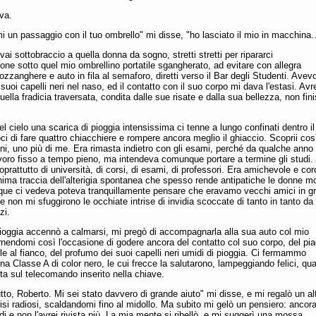
ava.
i un passaggio con il tuo ombrello" mi disse, "ho lasciato il mio in macchina..
vai sottobraccio a quella donna da sogno, stretti stretti per ripararci
one sotto quel mio ombrellino portatile sgangherato, ad evitare con allegra
ozzanghere e auto in fila al semaforo, diretti verso il Bar degli Studenti. Avevo
suoi capelli neri nel naso, ed il contatto con il suo corpo mi dava l'estasi. Avr
uella fradicia traversata, condita dalle sue risate e dalla sua bellezza, non fin
el cielo una scarica di pioggia intensissima ci tenne a lungo confinati dentro il
i di fare quattro chiacchiere e rompere ancora meglio il ghiaccio. Scoprii cos
i, uno più di me. Era rimasta indietro con gli esami, perché da qualche anno
voro fisso a tempo pieno, ma intendeva comunque portare a termine gli studi.
rattutto di università, di corsi, di esami, di professori. Era amichevole e cord
ima traccia dell'alterigia spontanea che spesso rende antipatiche le donne mo
nque ci vedeva poteva tranquillamente pensare che eravamo vecchi amici in g
e non mi sfuggirono le occhiate intrise di invidia scoccate di tanto in tanto da
zi.
ioggia accennò a calmarsi, mi pregò di accompagnarla alla sua auto col mio
rnendomi così l'occasione di godere ancora del contatto col suo corpo, del pi
e al fianco, del profumo dei suoi capelli neri umidi di pioggia. Ci fermammo
na Classe A di color nero, le cui frecce la salutarono, lampeggiando felici, qu
ita sul telecomando inserito nella chiave.
utto, Roberto. Mi sei stato davvero di grande aiuto" mi disse, e mi regalò un al
risi radiosi, scaldandomi fino al midollo. Ma subito mi gelò un pensiero: ancor
i e non l'avrei rivista più. La mia mente si ribellò, e mi suggerì una mossa