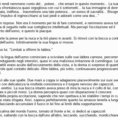
i rendi nemmeno conto del... potere... che emani in questo momento... La tua
la sfrontatezza quasi orgogliosa con cui ti sottometti... la tua immagine di don
ata, indifesa... trasmettono una tale potenza... un senso di sacralità... Bisog
'impulso di inginocchiarsi ai tuoi piedi e adorarti come una dea..."
n rispose. Non era il momento per lei di fare commenti, e nemmeno aveva tut
 di seguirlo nelle sue sottigliezze intellettuali. Ma percepì l'eccitazione ed il
to dell'uomo, e questo le piacque.
te la prese per la nuca e la tirò piano in avanti. Si ritrovò con la bocca a con
dell'uomo. Istintivamente la sua lingua si mosse.
 lui. "Limitati a offrirmi le labbra."
 la lingua dell'uomo cominciare a scivolare sulle sue labbra carnose, percorr
 indugiando negli interstizi, quasi in una maliziosa imitazione di cunnilinguo. Le
attili erano acuite dall'oscuramento della vista, e la donna si sorprese di quan
ole quel contatto delicato. Altre labbra, più sotto, continuavano progressivam
i.
ò alle sue spalle. Due mani a coppa si adagiarono piacevolmente sui suoi sen
con delicatezza la morbida consistenza e il turgore nervoso dei capezzoli,
erettisi. La sua bocca intanto aveva preso di mira la nuca e il collo di lei, co
ate e piccoli morsi. La donna percepiva quasi con disperazione il crescere
ella propria eccitazione, sapendo che non spettava a lei stabilire i tempi in cu
e stata sfogata. Anzi, sapeva perfettamente quanto lui amasse tenerla a lung
lasciando accumulare il fuoco in lei fino ai limiti della sopportazione.
 calma del mondo l'uomo, tornato di fronte a lei, si dedicò ai capezzoli
mi, saltando con la bocca dall'uno all'altro, leccando, succhiando, mordicchian