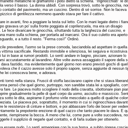
 manette metalliche le graffiarono i polsi dietro la schiena. "Inginocchiati" le d
la verso il basso. La donna ubbidì. Con sorpresa trovò, sotto le ginocchia, non
o contatto del pavimento, ma un cuscino. Dentro di sé sorrise. Non le faceva
pizzico di gentilezza nemmeno quando stava per fare il cattivo.
re in avanti, fino a poggiare la testa sul letto. Con le mani legate dietro i fianc
po gravava un po' sulla fronte poggiata al coprilenzuola, ma era un disagio
. Le fece divaricare le ginocchia, sfruttando tutta la larghezza del cuscino, e
na mano sulla schiena, per portarla ad inarcarsi. Ora il suo culetto era aperto
 sguardo, e a tutto il resto. "Ferma così!" Ordinò.
ile prevedere, l'uomo se la prese comoda, lasciandola ad aspettare in quella
 vittima sacrificale. Restando immobile e silenziosa, lei seguiva e ricostruiva 
 lui in base ai rumori prodotti. Lo sentì andare in bagno, pisciare, azionare lo
arsi accuratamente al lavandino. Altre volte aveva assaggiato il sapore della 
e dava fastidio, ma evidentemente quel giorno non erano previsti giochi di quel
voleva che il cazzo avesse solo il proprio sapore, senza aggiunte di nessun ti
he lei conosceva bene, e adorava.
nti tornò nella stanza. Fruscii di stoffa lasciavano capire che si stava liberan
donna pensò che quel giorno, purtroppo, non sarebbe stata lei a spogliarlo, co
 fare. Le piaceva molto sciogliere il nodo della cravatta, sbottonare pian pia
prire gradualmente la pelle di quel corpo da uomo, asciutto e massiccio. Sent
za sotto le dita, aspirarne il profumo virile mescolato a quello di qualche colon
eziata. Le piaceva poi, soprattutto, il momento in cui si inginocchiava davant
are le resistenze di cinture e bottoni, e poi abbassare l'orlo dei boxer per veder
ntamente la prepotente erezione di quel cazzo che tanto piacere le dava. E qu
nte, riempirsene la bocca. A meno che lui, come pure a volte succedeva, no
ggerle il supplizio di negarle quel contatto, e di farla sudare per ottenerlo.
a essere nudo. Lo sentì armeggiare con la sua borsa, e subito riprese cosci