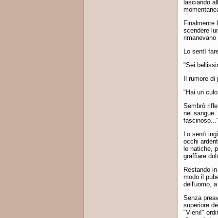
lasciando al
momentanea
Finalmente l
scendere lun
rimanevano 
Lo sentì far
"Sei bellissi
Il rumore di
"Hai un culo.
Sembrò rifle
nel sangue. 
fascinoso...
Lo sentì ing
occhi ardent
le natiche, p
graffiare do
Restando in 
modo il pube
dell'uomo, a
Senza preavv
superiore de
"Vieni!" ord