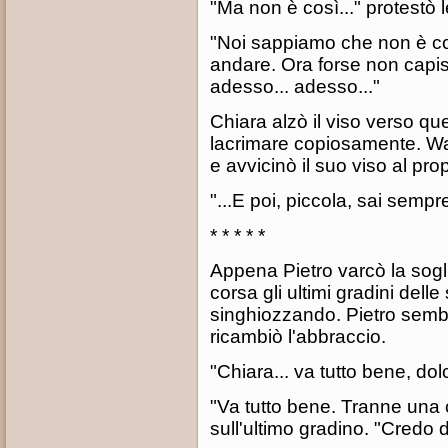
"Ma non è così..." protestò l
"Noi sappiamo che non è co
andare. Ora forse non capisc
adesso... adesso..."
Chiara alzò il viso verso que
lacrimare copiosamente. Wal
e avvicinò il suo viso al pro
"...E poi, piccola, sai sempr
* * * * *
Appena Pietro varcò la sogli
corsa gli ultimi gradini dell
singhiozzando. Pietro sembr
ricambiò l'abbraccio.
"Chiara... va tutto bene, do
"Va tutto bene. Tranne una c
sull'ultimo gradino. "Credo 