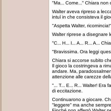
"Ma... Come..." Chiara non 
Walter aveva ripreso a lecc
intuì in che consisteva il gio
"Aspetta Walter, ricomincia!
Walter riprese a disegnare le
"C... H... I... A... R... A... C
"Bravissima. Ora leggi ques
Chiara si accorse subito che
Il gioco la costringeva a ri
andare. Ma, paradossalmen
attenzione alle carezze della
"... T... E... R... Walter! Era
di eccitazione.
Continuarono a giocare. Ch
"leggere" ma anche sempre p
Finché non afferrò Walter pe