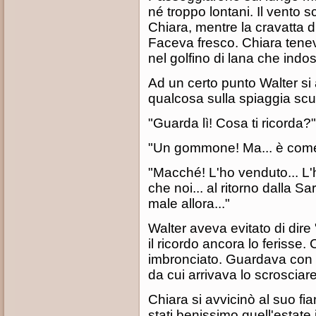
né troppo lontani. Il vento s
Chiara, mentre la cravatta di
Faceva fresco. Chiara tenev
nel golfino di lana che indo
Ad un certo punto Walter si
qualcosa sulla spiaggia scu
"Guarda lì! Cosa ti ricorda?"
"Un gommone! Ma... è come i
"Macché! L'ho venduto... L'
che noi... al ritorno dalla 
male allora..."
Walter aveva evitato di dir
il ricordo ancora lo ferisse
imbronciato. Guardava con 
da cui arrivava lo scrosciar
Chiara si avvicinò al suo fia
stati benissimo quell'estate