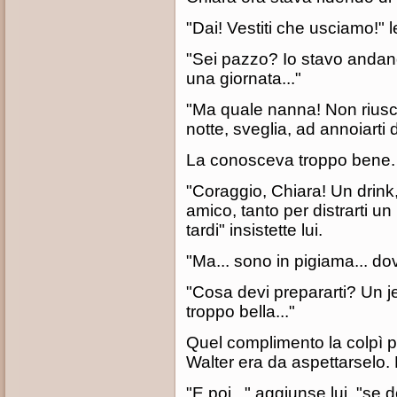
"Dai! Vestiti che usciamo!" 
"Sei pazzo? Io stavo andan
una giornata..."
"Ma quale nanna! Non riuscir
notte, sveglia, ad annoiarti d
La conosceva troppo bene. A
"Coraggio, Chiara! Un drink
amico, tanto per distrarti un
tardi" insistette lui.
"Ma... sono in pigiama... dov
"Cosa devi prepararti? Un j
troppo bella..."
Quel complimento la colpì 
Walter era da aspettarselo.
"E poi..." aggiunse lui, "se 