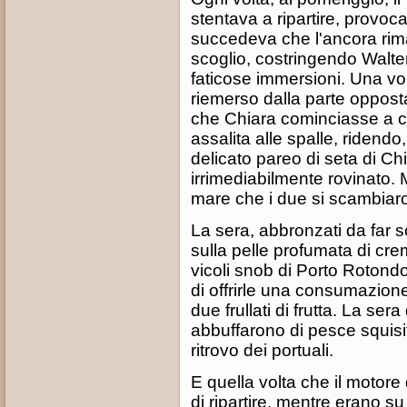
stentava a ripartire, provoca
succedeva che l'ancora rim
scoglio, costringendo Walt
faticose immersioni. Una vo
riemerso dalla parte oppos
che Chiara cominciasse a c
assalita alle spalle, ridendo
delicato pareo di seta di Chia
irrimediabilmente rovinato. M
mare che i due si scambiaro
La sera, abbronzati da far sc
sulla pelle profumata di cr
vicoli snob di Porto Rotond
di offrirle una consumazion
due frullati di frutta. La se
abbuffarono di pesce squisit
ritrovo dei portuali.
E quella volta che il moto
di ripartire, mentre erano su