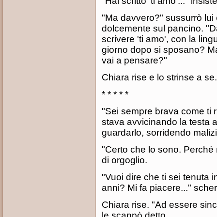
"Hai scritto 'ti amo'..." insiste
"Ma davvero?" sussurrò lui
dolcemente sul pancino. "Da
scrivere 'ti amo', con la ling
giorno dopo si sposano? Ma 
vai a pensare?"
Chiara rise e lo strinse a s
* * * * *
"Sei sempre brava come ti r
stava avvicinando la testa al
guardarlo, sorridendo maliz
"Certo che lo sono. Perché 
di orgoglio.
"Vuoi dire che ti sei tenuta
anni? Mi fa piacere..." sche
Chiara rise. "Ad essere sinc
le scappò detto.