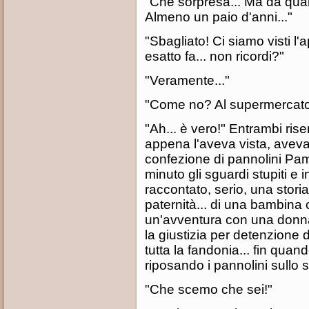
"Che sorpresa... Ma da qu
Almeno un paio d'anni..."
"Sbagliato! Ci siamo visti l'
esatto fa... non ricordi?"
"Veramente..."
"Come no? Al supermercato.
"Ah... è vero!" Entrambi rise
appena l'aveva vista, aveva 
confezione di pannolini Pa
minuto gli sguardi stupiti e i
raccontato, serio, una storia
paternità... di una bambina ch
un'avventura con una donn
la giustizia per detenzione d
tutta la fandonia... fin quan
riposando i pannolini sullo s
"Che scemo che sei!"