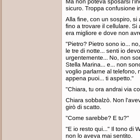
Ma non poteva sposarsi l'i
sicuro. Troppa confusione i
Alla fine, con un sospiro, si 
fino a trovare il cellulare. S
era migliore e dove non avre
"Pietro? Pietro sono io... n
le tre di notte... senti io dev
urgentemente... No, non son
Stella Marina... e... non son
voglio parlarne al telefono, 
appena puoi... ti aspetto."
"Chiara, tu ora andrai via co
Chiara sobbalzò. Non l'aveva
girò di scatto.
"Come sarebbe? E tu?"
"E io resto qui..." Il tono d
non lo aveva mai sentito.