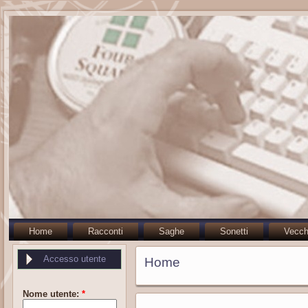
Home
Racconti
Saghe
Sonetti
Vecch
Accesso utente
Home
Nome utente:
*