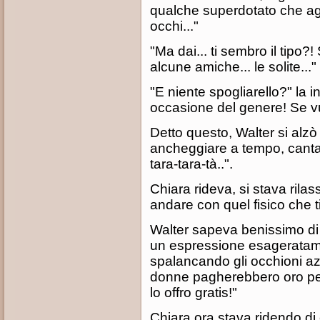
qualche superdotato che agita
occhi..."
"Ma dai... ti sembro il tipo?
alcune amiche... le solite..."
"E niente spogliarello?" la 
occasione del genere! Se vu
Detto questo, Walter si alzò
ancheggiare a tempo, canta
tara-tara-tà..".
Chiara rideva, si stava ril
andare con quel fisico che ti 
Walter sapeva benissimo d
un espressione esageratame
spalancando gli occhioni azz
donne pagherebbero oro per
lo offro gratis!"
Chiara ora stava ridendo di