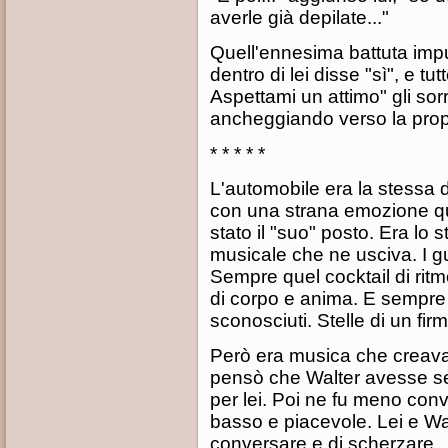
averle già depilate..."
Quell'ennesima battuta imp
dentro di lei disse "sì", e tut
Aspettami un attimo" gli sorr
ancheggiando verso la prop
* * * * *
L'automobile era la stessa 
con una strana emozione qu
stato il "suo" posto. Era lo 
musicale che ne usciva. I gu
Sempre quel cocktail di ritm
di corpo e anima. E sempre 
sconosciuti. Stelle di un fi
Però era musica che creava
pensò che Walter avesse se
per lei. Poi ne fu meno conv
basso e piacevole. Lei e W
conversare e di scherzare.