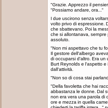
"Grazie. Apprezzo il pensie
"Possiamo andare, ora..."
I due uscirono senza voltars
volto privo di espressione. Da
che sbattevano. Poi la mess
che si allontanava, sempre p
assoluto.
"Non mi aspettavo che tu fo
Il gestore dell'albergo aveva
di occuparsi d'altro. Era un
Burt Reynolds e l'aspetto e i
dall'attività.
"Non so di cosa stai parlan
"Della favoletta che hai rac
abbastanza le donne. Dal s
non era vera una parola di qu
ore e mezza in quella camer
chiederti la tariffa intera..." s