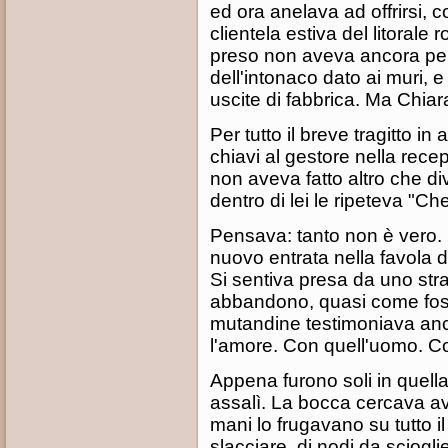
ed ora anelava ad offrirsi, 
clientela estiva del litora
preso non aveva ancora pe
dell'intonaco dato ai muri,
uscite di fabbrica. Ma Chiar
Per tutto il breve tragitto i
chiavi al gestore nella recep
non aveva fatto altro che di
dentro di lei le ripeteva "C
Pensava: tanto non è vero. 
nuovo entrata nella favola di
Si sentiva presa da uno st
abbandono, quasi come foss
mutandine testimoniava ancor
l'amore. Con quell'uomo. Co
Appena furono soli in quella
assalì. La bocca cercava av
mani lo frugavano su tutto il
slacciare, di nodi da sciogli