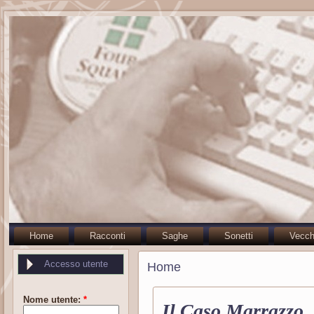
Home
Racconti
Saghe
Sonetti
Vecch
Accesso utente
Home
Nome utente:
*
Il Caso Marrazzo