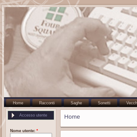
Home
Racconti
Saghe
Sonetti
Vecch
Accesso utente
Home
Nome utente:
*