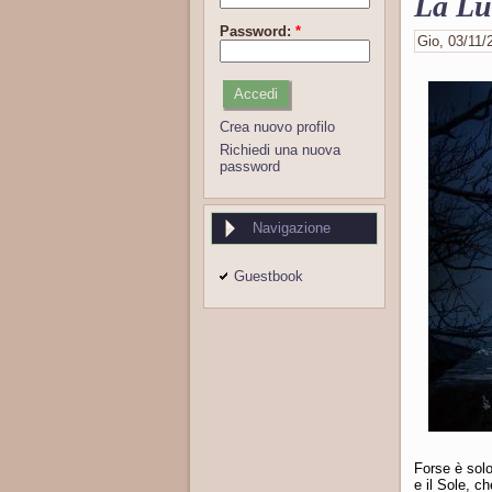
La Lun
Password:
*
Gio, 03/11/2
Crea nuovo profilo
Richiedi una nuova
password
Navigazione
Guestbook
Forse è solo
e il Sole, c