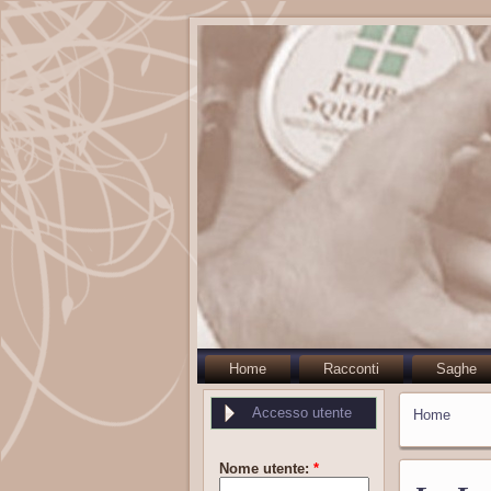
Home
Racconti
Saghe
Accesso utente
Home
Nome utente:
*