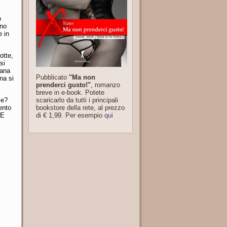
o
ano
e in
otte,
si
tana
Pubblicato
"Ma non
na si
prenderci gusto!"
, romanzo
breve in e-book. Potete
scaricarlo da tutti i principali
le?
bookstore della rete, al prezzo
ento
di € 1,99. Per esempio
qui
 E