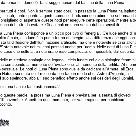
 da romantici démodé, farsi suggestionare dal fascino della Luna Piena.
er tutti è così. Non è sempre stato così. In passato la Luna Piena ha ispirat
, filosofi, tanto quanto la gente comune. Tradizioni contadine che si tramand
consigliano di aspettare queste notti per eseguire certe operazioni, mentre altr
sono del tutto da evitare. Gli animali ne sono senza dubbio sensibili.
la Luna Piena corrisponde a un picco positivo di "energia". C'è luce anche di n
lito è buio, e la luce è la prima forma di energia. Una differenza che oggi non 
ista la diffusione dell'illuminazione artificiale, ma che è notevole se ci si allon
. E' stata notevole nei millenni passati anche per l'uomo. Nelle notti di Luna Pie
e cose che nelle altre notti erano rese complicate, o impossibili, dall'oscurità.
delle misteriose analagie che legano il ciclo lunare col ciclo biologico femmini
a corrisponde al momento dell'ovulazione, al momento della fertilità. Al mom
o sessuale. Le notti di Luna Piena sono quelle da dedicare all'Amore, all'Eros.
a Natura sia stata così miope da non fare in modo che l'Astro d'Argento, al
suo spelndore, abbia il suo benefico effetto anche sui desideri degli uomini.
solo una banale fase astronomica?
o queste parole, la prossima Luna Piena è prevista per la serata di giovedì
 10 novembre. Aspetterò quel momento, per varie ragioni, per pubblicare il
cconto.