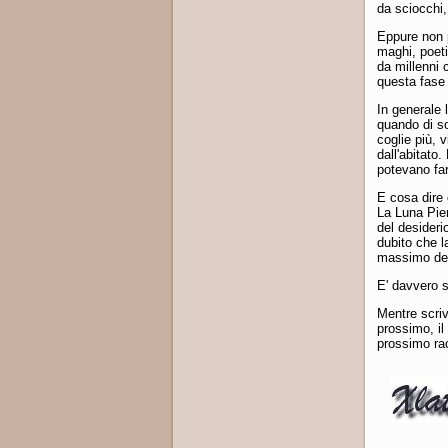
da sciocchi,
Eppure non p
maghi, poeti
da millenni 
questa fase 
In generale 
quando di so
coglie più, v
dall'abitato
potevano far
E cosa dire 
La Luna Pien
del desideri
dubito che l
massimo del 
E' davvero 
Mentre scriv
prossimo, il
prossimo ra