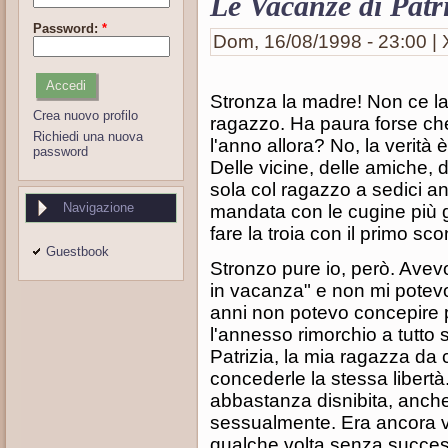
Le Vacanze di Patr
Password:
*
Dom, 16/08/1998 - 23:00 | 
Stronza la madre! Non ce la 
Crea nuovo profilo
ragazzo. Ha paura forse che
Richiedi una nuova
l'anno allora? No, la verità
password
Delle vicine, delle amiche, 
sola col ragazzo a sedici an
Navigazione
mandata con le cugine più gra
fare la troia con il primo sc
Guestbook
Stronzo pure io, però. Avevo 
in vacanza" e non mi potevo 
anni non potevo concepire
l'annesso rimorchio a tutto
Patrizia, la mia ragazza da
concederle la stessa libertà
abbastanza disnibita, anch
sessualmente. Era ancora 
qualche volta senza succes