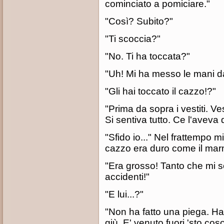
cominciato a pomiciare."
"Così? Subito?"
"Ti scoccia?"
"No. Ti ha toccata?"
"Uh! Mi ha messo le mani da
"Gli hai toccato il cazzo!?"
"Prima da sopra i vestiti. Ves
Si sentiva tutto. Ce l'aveva 
"Sfido io..." Nel frattempo 
cazzo era duro come il mar
"Era grosso! Tanto che mi s
accidenti!"
"E lui...?"
"Non ha fatto una piega. Ha p
giù. E' venuto fuori 'sto cos