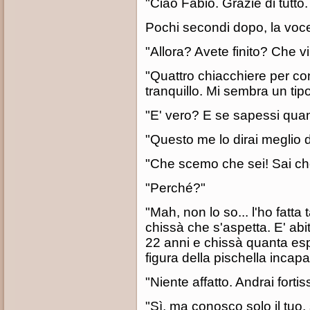
"Ciao Fabio. Grazie di tutto
Pochi secondi dopo, la voce 
"Allora? Avete finito? Che vi
"Quattro chiacchiere per con
tranquillo. Mi sembra un tip
"E' vero? E se sapessi quan
"Questo me lo dirai meglio 
"Che scemo che sei! Sai ch
"Perché?"
"Mah, non lo so... l'ho fatta
chissà che s'aspetta. E' abi
22 anni e chissà quanta esp
figura della pischella incap
"Niente affatto. Andrai forti
"Sì, ma conosco solo il tuo,