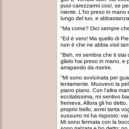
puoi carezzarmi così, se pe
niente. L'ho preso in mano e
lungo del tuo, e abbastanza 
"Ma come? Dici sempre che i
"Ed è vero! Ma quello di P
non è che ne abbia visti tant
"Beh, mi sembra che ti stai 
glielo hai preso in mano, e p
arrapando da morire.
"Mi sono avvicinata per gua
lentamente. Muovevo la pelle
piano piano. Con l'altra ma
eccitatissima, mi sentivo b
fremeva. Allora gli ho detto,
proprio bello, avrei tanta vo
sussurro mi ha risposto: vai
Mi sono fermata con la bocc
sono rialzata e ho detto: no