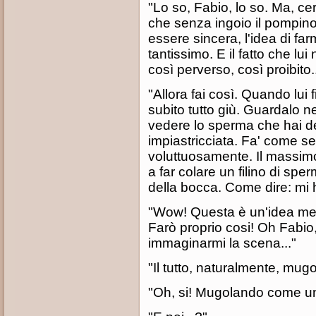
"Lo so, Fabio, lo so. Ma, cer
che senza ingoio il pompin
essere sincera, l'idea di far
tantissimo. E il fatto che lui
così perverso, così proibito..
"Allora fai così. Quando lui
subito tutto giù. Guardalo ne
vedere lo sperma che hai den
impiastricciata. Fa' come s
voluttuosamente. Il massimo
a far colare un filino di spe
della bocca. Come dire: mi ha
"Wow! Questa è un'idea mer
Farò proprio cosi! Oh Fabi
immaginarmi la scena..."
"Il tutto, naturalmente, mugo
"Oh, si! Mugolando come una