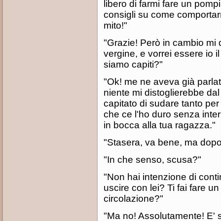
libero di farmi fare un pomp
consigli su come comportar
mito!"
"Grazie! Però in cambio mi d
vergine, e vorrei essere io il
siamo capiti?"
"Ok! me ne aveva già parlat
niente mi distoglierebbe da
capitato di sudare tanto pe
che ce l'ho duro senza inter
in bocca alla tua ragazza."
"Stasera, va bene, ma dop
"In che senso, scusa?"
"Non hai intenzione di cont
uscire con lei? Ti fai fare u
circolazione?"
"Ma no! Assolutamente! E' s