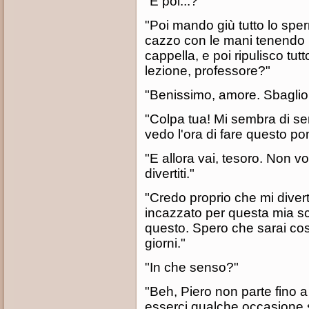
"E poi...?"
"Poi mando giù tutto lo spe
cazzo con le mani tenendo l
cappella, e poi ripulisco tut
lezione, professore?"
"Benissimo, amore. Sbaglio 
"Colpa tua! Mi sembra di sen
vedo l'ora di fare questo p
"E allora vai, tesoro. Non vo
divertiti."
"Credo proprio che mi divert
incazzato per questa mia sc
questo. Spero che sarai co
giorni."
"In che senso?"
"Beh, Piero non parte fino 
esserci qualche occasione s