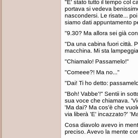
"E' stato tutto il tempo col 
portava si vedeva benissim
nascondersi. Le risate... p
siamo dati appuntamento per
"9.30? Ma allora sei già co
"Da una cabina fuori città. P
macchina. Mi sta lampeggiand
"Chiamalo! Passamelo!"
"Comeee?! Ma no..."
"Dai! Ti ho detto: passamelo
"Boh! Vabbe'!" Sentii in sot
sua voce che chiamava. 'Vien
'Ma dai? Ma cos'è che vuole
via liberà 'E' incazzato?' 'M
Cosa diavolo avevo in ment
preciso. Avevo la mente con