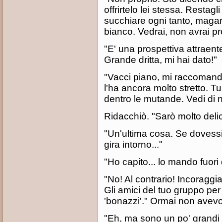
offrirtelo lei stessa. Restagl
succhiare ogni tanto, magari
bianco. Vedrai, non avrai pro
"E' una prospettiva attraent
Grande dritta, mi hai dato!"
"Vacci piano, mi raccomand
l'ha ancora molto stretto. Tu
dentro le mutande. Vedi di n
Ridacchiò. "Sarò molto delica
"Un'ultima cosa. Se dovess
gira intorno..."
"Ho capito... lo mando fuori d
"No! Al contrario! Incoraggia
Gli amici del tuo gruppo per 
'bonazzi'." Ormai non avevo
"Eh, ma sono un po' grandi p