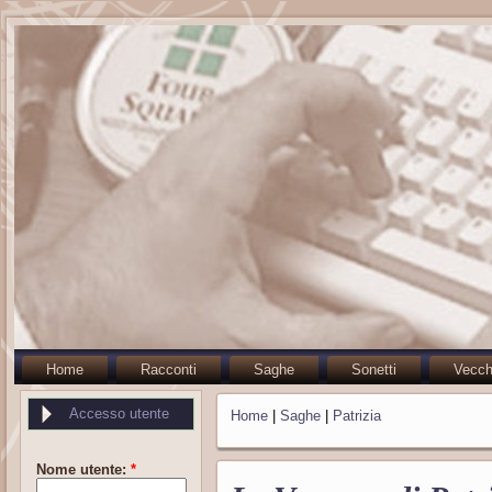
Home
Racconti
Saghe
Sonetti
Vecch
Accesso utente
Home
|
Saghe
|
Patrizia
Nome utente:
*