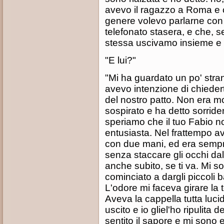
avevo il ragazzo a Roma e 
genere volevo parlarne con t
telefonato stasera, e che, s
stessa uscivamo insieme e g
"E lui?"
"Mi ha guardato un po' stra
avevo intenzione di chiedert
del nostro patto. Non era mo
sospirato e ha detto sorrid
speriamo che il tuo Fabio non 
entusiasta. Nel frattempo a
con due mani, ed era sempre
senza staccare gli occhi da
anche subito, se ti va. Mi 
cominciato a dargli piccoli ba
L'odore mi faceva girare la t
Aveva la cappella tutta lucid
uscito e io gliel'ho ripulita
sentito il sapore e mi sono