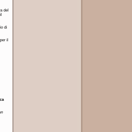
a del
il
io
di
per il
ca
un