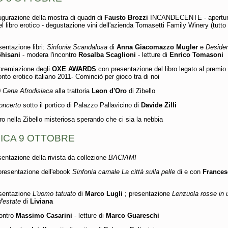
ugurazione della mostra di quadri di
Fausto Brozzi
INCANDECENTE - apertur
l libro erotico - degustazione vini dell'azienda Tomasetti Family Winery (tutto 
sentazione libri:
Sinfonia Scandalosa
di
Anna Giacomazzo Mugler
e
Desider
Ghisani
- modera l'incontro
Rosalba Scaglioni
- letture di
Enrico Tomasoni
 premiazione degli
OXE AWARDS
con presentazione del libro legato al premio 
onto erotico italiano 2011- Cominciò per gioco tra di noi
0
Cena Afrodisiaca
alla trattoria
Leon d'Oro
di Zibello
oncerto
sotto il portico di Palazzo Pallavicino di
Davide Zilli
iro nella Zibello misteriosa sperando che ci sia la nebbia
ICA 9 OTTOBRE
sentazione della rivista da collezione
BACIAMI
presentazione dell'ebook
Sinfonia carnale La città sulla pelle
di e con
Frances
esentazione
L'uomo tatuato
di
Marco Lugli
; presentazione
Lenzuola rosse in 
d'estate
di
Liviana
contro
Massimo Casarini
- letture di
Marco Guareschi