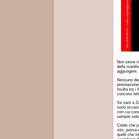
Non serve ri
della manife
aggiungere, 
Nessuno degl
premiazione
risulta tra i
concorsi let
Se sarò a Zi
sono occasio
con cui cond
sempre solo
Credo che per
sito, possa
quelli che i