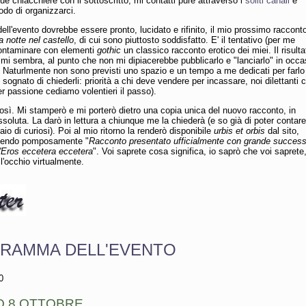
e chiacchiere con il sottoscritto, mi contatti pure attraverso i
soliti canali
e
do di organizzarci.
dell'evento dovrebbe essere pronto, lucidato e rifinito, il mio prossimo raccont
 notte nel castello
, di cui sono piuttosto soddisfatto. E' il tentativo (per me
contaminare con elementi
gothic
un classico racconto erotico dei miei. Il risulta
mi sembra, al punto che non mi dipiacerebbe pubblicarlo e "lanciarlo" in occa
. Naturlmente non sono previsti uno spazio e un tempo a me dedicati per farlo
sognato di chiederli: priorità a chi deve vendere per incassare, noi dilettanti 
r passione cediamo volentieri il passo).
così. Mi stamperò e mi porterò dietro una copia unica del nuovo racconto, in
soluta. La darò in lettura a chiunque me la chiederà (e so già di poter contar
io di curiosi). Poi al mio ritorno la renderò disponibile
urbis et orbis
dal sito,
ivendo pomposamente "
Racconto presentato ufficialmente con grande success
l'Eros eccetera eccetera
". Voi saprete cosa significa, io saprò che voi saprete,
l'occhio virtualmente.
RAMMA DELL'EVENTO
0
O 8 OTTOBRE