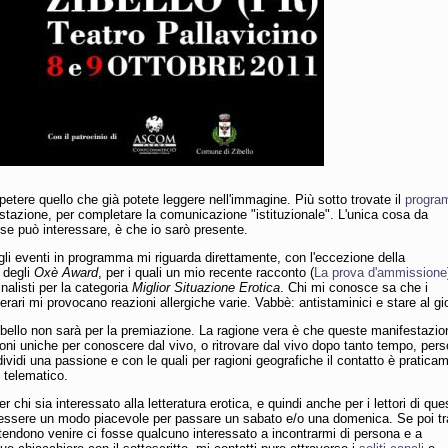
petere quello che già potete leggere nell'immagine. Più sotto trovate il
progr
stazione, per completare la comunicazione "istituzionale". L'unica cosa da
se può interessare, è che io sarò presente.
i eventi in programma mi riguarda direttamente, con l'eccezione della
 degli
Oxè Award
, per i quali un mio recente racconto (
La prova d'ammissione
 finalisti per la categoria
Miglior Situazione Erotica
. Chi mi conosce sa che i
terari mi provocano reazioni allergiche varie. Vabbè: antistaminici e stare al gi
bello non sarà per la premiazione. La ragione vera è che queste manifestazio
ni uniche per conoscere dal vivo, o ritrovare dal vivo dopo tanto tempo, per
ividi una passione e con le quali per ragioni geografiche il contatto è pratica
 telematico.
 chi sia interessato alla letteratura erotica, e quindi anche per i lettori di que
 essere un modo piacevole per passare un sabato e/o una domenica. Se poi tr
ntendono venire ci fosse qualcuno interessato a incontrarmi di persona e a