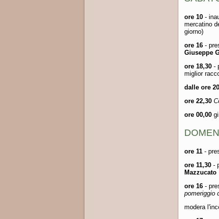
ore 10
- ina
mercatino de
giorno)
ore 16
- pre
Giuseppe 
ore 18,30
-
miglior racc
dalle ore 2
ore 22,30
C
ore 00,00
g
DOMEN
ore 11
- pre
ore 11,30
- 
Mazzucato
ore 16
- pr
pomeriggio 
modera l'in