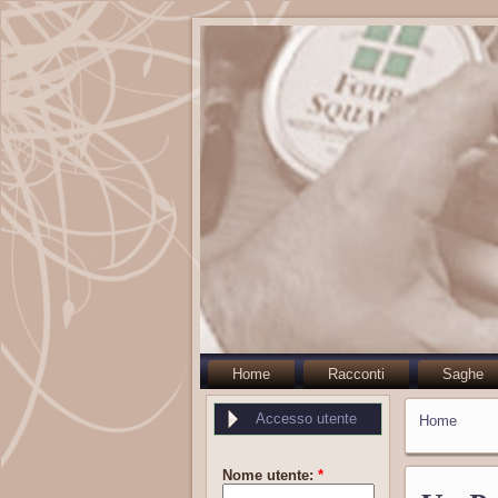
Home
Racconti
Saghe
Accesso utente
Home
Nome utente:
*