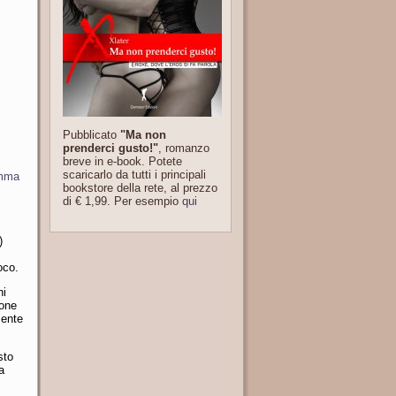
Pubblicato
"Ma non
prenderci gusto!"
, romanzo
breve in e-book. Potete
scaricarlo da tutti i principali
amma
bookstore della rete, al prezzo
di € 1,99. Per esempio
qui
)
oco.
ni
sone
mente
sto
a