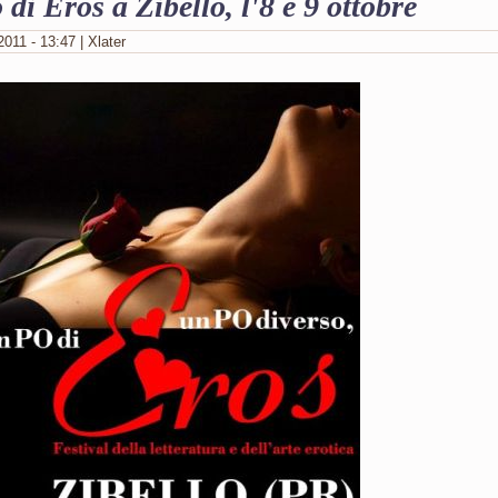
di Eros a Zibello, l'8 e 9 ottobre
011 - 13:47 | Xlater