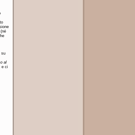
o
to
sione
 (né
che
e su
o al
 e ci