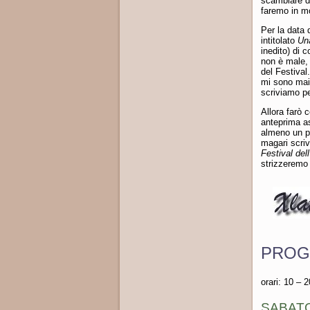
scambiare du
faremo in mo
Per la data 
intitolato
Una
inedito) di 
non è male, 
del Festival
mi sono mai 
scriviamo pe
Allora farò 
anteprima as
almeno un pa
magari scr
Festival del
strizzeremo 
PROG
orari: 10 – 2
SABAT