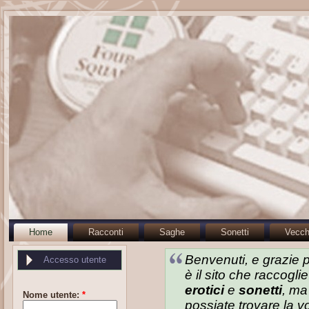
Home
Racconti
Saghe
Sonetti
Vecch
Benvenuti, e grazie 
Accesso utente
è il sito che raccogli
erotici
e
sonetti
, ma
Nome utente:
*
possiate trovare la 